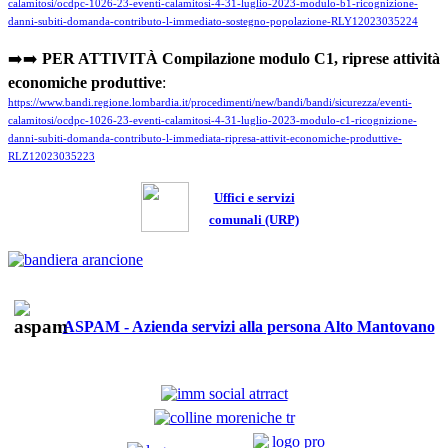
calamitosi/ocdpc-1026-23-eventi-calamitosi-4-31-luglio-2023-modulo-b1-
ricognizione-
danni-subiti-domanda-contributo-l-immediato-sostegno-popolazione-RLY12023035224
➡️➡️
PER ATTIVITÀ Compilazione modulo C1, riprese attività
economiche produttive
:
https://www.bandi.regione.lombardia.it/procedimenti/new/bandi/bandi/sicurezza/eventi-
calamitosi/ocdpc-1026-23-eventi-calamitosi-4-31-luglio-2023-modulo-c1-ricognizione-
danni-subiti-domanda-contributo-l-immediata-ripresa-attivit-economiche-produttive-
RLZ12023035223
Uffici e servizi
comunali (URP)
ASPAM - Azienda servizi alla persona Alto Mantovano