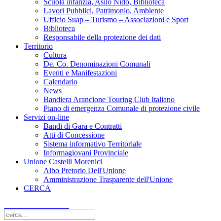
Scuola infanzia, Asilo Nido, Biblioteca
Lavori Pubblici, Patrimonio, Ambiente
Ufficio Suap – Turismo – Associazioni e Sport
Biblioteca
Responsabile della protezione dei dati
Territorio
Cultura
De. Co. Denominazioni Comunali
Eventi e Manifestazioni
Calendario
News
Bandiera Arancione Touring Club Italiano
Piano di emergenza Comunale di protezione civile
Servizi on-line
Bandi di Gara e Contratti
Atti di Concessione
Sistema informativo Territoriale
Informagiovani Provinciale
Unione Castelli Morenici
Albo Pretorio Dell'Unione
Amministrazione Trasparente dell'Unione
CERCA
Comune di Solferino