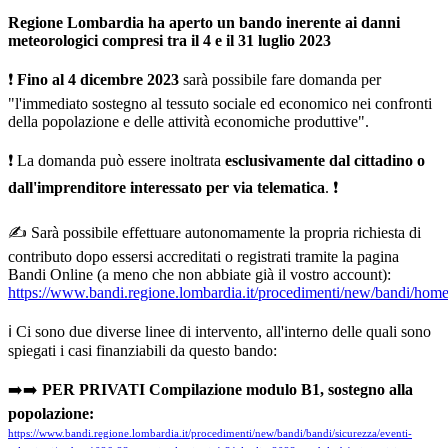
Regione Lombardia ha aperto un bando inerente ai danni
meteorologici compresi tra il 4 e il 31 luglio 2023
❗
Fino al 4 dicembre 2023
sarà possibile fare domanda per
"l'immediato sostegno al tessuto sociale ed economico nei confronti
della popolazione e delle attività economiche produttive".
❗ La domanda può essere inoltrata
esclusivamente dal cittadino o
dall'imprenditore interessato per via telematica
. ❗
✍️ Sarà possibile effettuare autonomamente la propria richiesta di
contributo dopo essersi accreditati o registrati tramite la pagina
Bandi Online (a meno che non abbiate già il vostro account):
https://www.bandi.regione.lombardia.it/procedimenti/new/bandi/hom
ℹ️ Ci sono due diverse linee di intervento, all'interno delle quali sono
spiegati i casi finanziabili da questo bando:
➡️➡️
PER PRIVATI Compilazione modulo B1, sostegno alla
popolazione:
https://www.bandi.regione.lombardia.it/procedimenti/new/bandi/bandi/sicurezza/eventi-